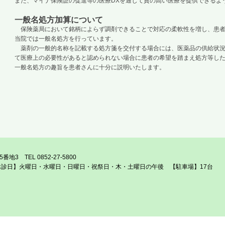
また、マイナ保険証の促進等の医療DXを通じて質の高い医療を提供できるよ
一般名処方加算について
保険薬局において銘柄によらず調剤できることで対応の柔軟性を増し、患者
当院では一般名処方を行っています。
薬剤の一般的名称を記載する処方箋を交付する場合には、医薬品の供給状況
て医療上の必要性があると認められない場合に患者の希望を踏まえ処方等し
一般名処方の趣旨を患者さんに十分に説明いたします。
3 TEL 0852-27-5800
8:30 【休診日】火曜日・水曜日・日曜日・祝祭日・木・土曜日の午後 【駐車場】17台