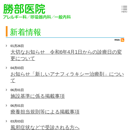
新着情報
01月26日
大切なお知らせ 令和6年4月1日からの診療日の変
更について
04月03日
お知らせ「新しいアナフィラキシー治療剤」につい
て
06月01日
施設基準に係る掲載事項
06月01日
療養担当規則等による掲載事項
03月03日
風邪症状などで受診される方へ