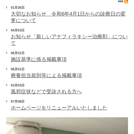
01月26日
大切なお知らせ 令和6年4月1日からの診療日の変
更について
04月03日
お知らせ「新しいアナフィラキシー治療剤」につい
て
06月01日
施設基準に係る掲載事項
06月01日
療養担当規則等による掲載事項
03月03日
風邪症状などで受診される方へ
07月08日
ホームページをリニューアルいたしました